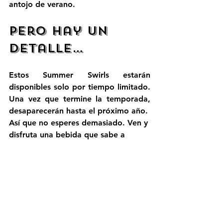
antojo de verano.
Pero Hay un 
Detalle…
Estos Summer Swirls estarán 
disponibles solo por tiempo limitado. 
Una vez que termine la temporada, 
desaparecerán hasta el próximo año.
Así que no esperes demasiado. Ven y 
disfruta una bebida que sabe a 
verano en cada sorbo y date un 
pequeño escape tropical aquí mismo 
en Hayward.
Encuentra tu swirl favorito hoy en 
Pupusería Las Cabañas… ¡pero 
apúrate, porque solo estarán 