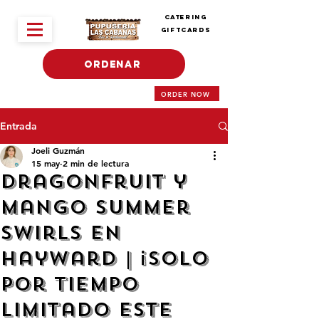
Catering
Giftcards
ORDENAR
ORDER NOW
Entrada
Joeli Guzmán
15 may
2 min de lectura
Dragonfruit y
Mango Summer
Swirls en
Hayward | ¡Solo
por Tiempo
Limitado este